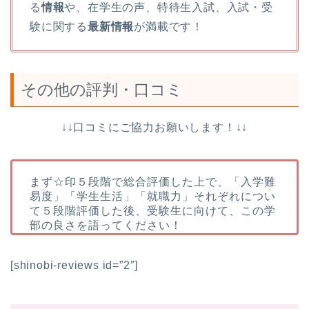
る
情報
や、在学生の声、特待生入試、入試・受
験に関する
最新情報
が満載です！
その他の評判・口コミ
↓↓口コミにご協力お願いします！↓↓
まず☆印５段階で総合評価した上で、「入学難
易度」「学生生活」「就職力」それぞれについ
て５段階評価した後、受験生に向けて、この学
部の良さを語ってください！
[shinobi-reviews id=”2″]