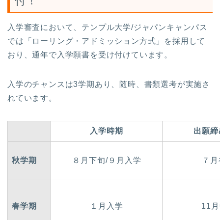
付！
入学審査において、テンプル大学/ジャパンキャンパス
では「ローリング・アドミッション方式」を採用して
おり、通年で入学願書を受け付けています。
入学のチャンスは3学期あり、随時、書類選考が実施さ
れています。
入学時期
出願締
秋学期
８月下旬/９月入学
７月
春学期
１月入学
11