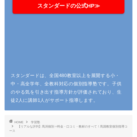
スタンダードの公式HP≫
スタンダードは、全国480教室以上を展開する小・
中・高全学年、全教科対応の個別指導塾です。子供
のやる気を引き出す指導方針が評価されており、生
徒2人に講師1人がサポート指導します。
HOME
学習塾
【リアルな評判】馬渕個別⇒料金・口コミ・教材のすべて！馬淵教室個別指導コ
ース