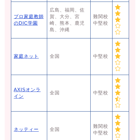
広島、福岡、佐
プロ家庭教師
賀、大分、宮
難関校
のDIC学園
崎、熊本、鹿児
中堅校
島、沖縄
家庭ネット
全国
中堅校
AXISオンラ
全国
中堅校
イン
難関校
ネッティー
全国
中堅校