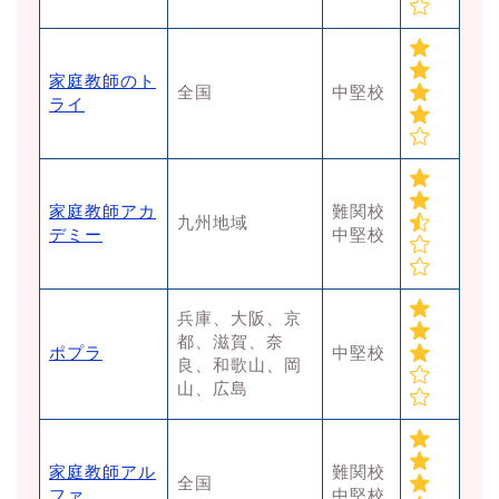
家庭教師のト
全国
中堅校
ライ
家庭教師アカ
難関校
九州地域
デミー
中堅校
兵庫、大阪、京
都、滋賀、奈
ポプラ
中堅校
良、和歌山、岡
山、広島
家庭教師アル
難関校
全国
ファ
中堅校