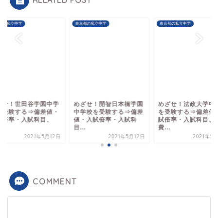
都の私立中学
東京都の私立中学
東京都の私立中学
ざせ！世田谷学園中学
めざせ！開智日本橋学園
めざせ！法政大学中
を受験する⇒偏差値・
中学校を受験する⇒偏差
を受験する⇒偏差値
試倍率・入試科目、
値・入試倍率・入試科
試倍率・入試科目、
.
目...
費...
2021年5月12日
2021年5月12日
2021年5
COMMENT