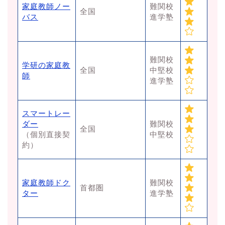
家庭教師ノー
難関校
全国
バス
進学塾
難関校
学研の家庭教
全国
中堅校
師
進学塾
スマートレー
ダー
難関校
全国
（個別直接契
中堅校
約）
家庭教師ドク
難関校
首都圏
ター
進学塾