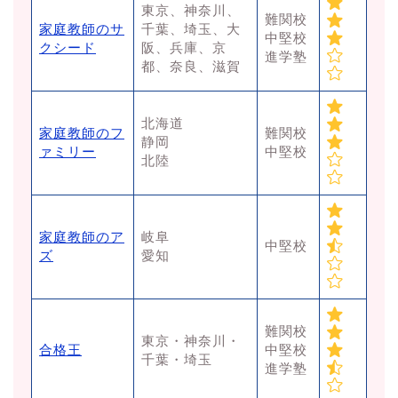
東京、神奈川、
難関校
家庭教師のサ
千葉、埼玉、大
中堅校
クシード
阪、兵庫、京
進学塾
都、奈良、滋賀
北海道
家庭教師のフ
難関校
静岡
ァミリー
中堅校
北陸
家庭教師のア
岐阜
中堅校
ズ
愛知
難関校
東京・神奈川・
合格王
中堅校
千葉・埼玉
進学塾