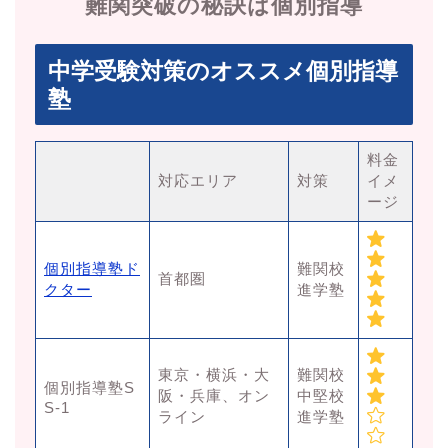
難関突破の秘訣は個別指導
中学受験対策のオススメ個別指導
塾
料金
対応エリア
対策
イメ
ージ
個別指導塾ド
難関校
首都圏
クター
進学塾
東京・横浜・大
難関校
個別指導塾S
阪・兵庫、オン
中堅校
S-1
ライン
進学塾