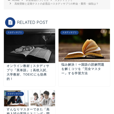
HOME
学習環境のつくり方
スタディサプリ
高校受験と定期テストの必需品⇒スタディサプリの料金・費用・値段は？
RELATED POST
スタディサプリ
スタディサプリ
悩み解決！⇒国語の読解問題
オンライン教材 | スタディサ
を解くコツを「完全マスタ
プリ「英単語」 | 高校入試、
ー」する学習方法
大学教材、TOEICにも効果
的！
スタディサプリ
すんなりマスターできた「高
校入試の英語リスニング」問