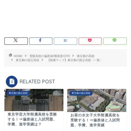
HOME
受験高校の偏差値•難易度•評判
東京都の高校
東京都の国立高校
【検索マップ】東京都の国立高校〈一覧〉
RELATED POST
東京都の国立高校
東京都の国立高校
東京学芸大学附属高校を受験
お茶の水女子大学附属高校を
する！⇒偏差値と入試問題、
受験する！⇒偏差値と入試問
学費、進学実績は？
題、学費、進学実績