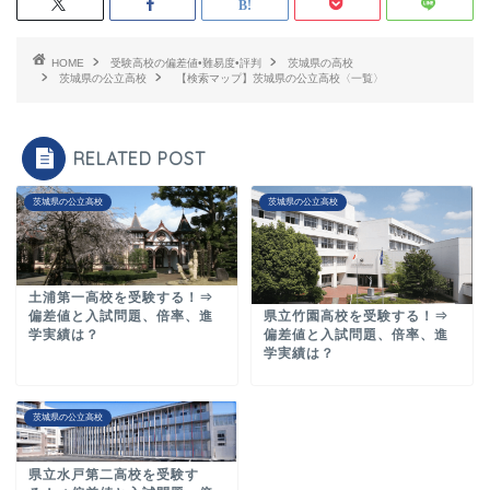
HOME
受験高校の偏差値•難易度•評判
茨城県の高校
茨城県の公立高校
【検索マップ】茨城県の公立高校〈一覧〉
RELATED POST
茨城県の公立高校
茨城県の公立高校
土浦第一高校を受験する！⇒
県立竹園高校を受験する！⇒
偏差値と入試問題、倍率、進
偏差値と入試問題、倍率、進
学実績は？
学実績は？
茨城県の公立高校
県立水戸第二高校を受験す