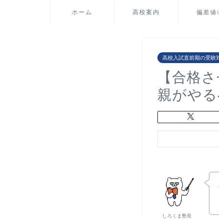
ホーム
高校案内
偏差値
高校入試直前期の受験
【合格さ
親がや
しろくま塾長