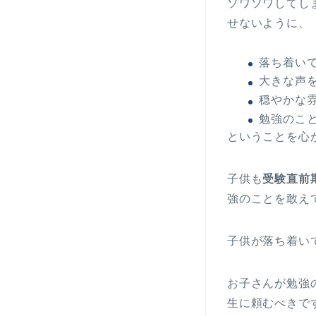
ソワソワしてし
せないように、
落ち着い
大きな声
穏やかな
勉強のこ
ということを心
子供も
受験直前
強のことを敢え
子供が落ち着い
お子さんが勉強
生に頼むべきで