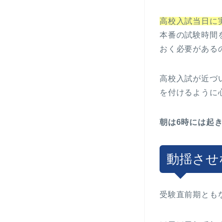
高校入試当日に
本番の試験時間
おく必要がある
高校入試が近づ
を付けるように
朝は6時には起
動揺させ
受験直前期とも