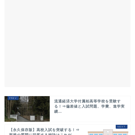
流通経済大学付属柏高等学校を受験す
る！⇒偏差値と入試問題、学費、進学実
績...
【永久保存版】高校入試を突破する！⇒