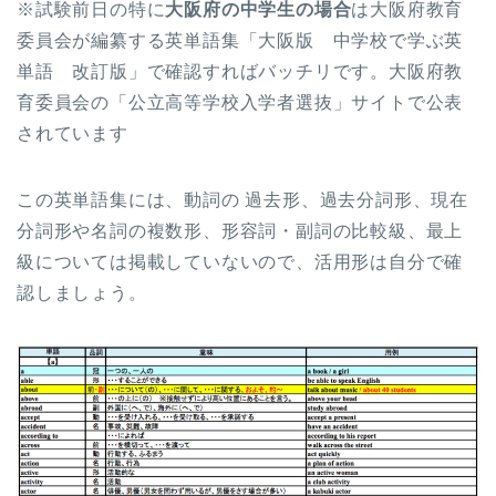
※試験前日の特に
大阪府の中学生の場合
は大阪府教育
委員会が編纂する英単語集「
大阪版 中学校で学ぶ英
単語 改訂版
」で確認すればバッチリです。
大阪府教
育委員会の「公立高等学校入学者選抜」サイトで公表
されています
この英単語集には、動詞の 過去形、過去分詞形、現在
分詞形や名詞の複数形、形容詞・副詞の比較級、最上
級については掲載していないので、活用形は自分で確
認しましょう。