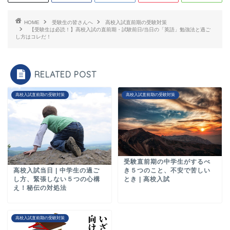
HOME
受験生の皆さんへ
高校入試直前期の受験対策
【受験生は必読！】高校入試の直前期・試験前日/当日の「英語」勉強法と過ご
し方はコレだ！
RELATED POST
高校入試直前期の受験対策
高校入試直前期の受験対策
受験直前期の中学生がするべ
き５つのこと、不安で苦しい
高校入試当日 | 中学生の過ご
とき | 高校入試
し方、緊張しない５つの心構
え！秘伝の対処法
高校入試直前期の受験対策