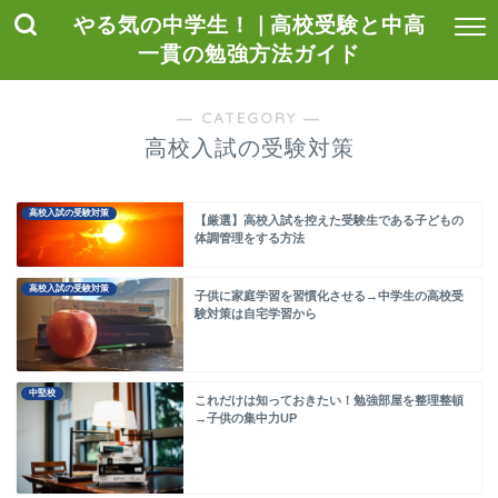
やる気の中学生！ | 高校受験と中高
一貫の勉強方法ガイド
― CATEGORY ―
高校入試の受験対策
高校入試の受験対策
【厳選】高校入試を控えた受験生である子どもの
体調管理をする方法
高校入試の受験対策
子供に家庭学習を習慣化させる→中学生の高校受
験対策は自宅学習から
中堅校
これだけは知っておきたい！勉強部屋を整理整頓
→子供の集中力UP