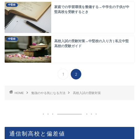
中堅校
家庭での学習環境を整備する→中学生の子供が中
堅高校を受験するとき
中堅校
高校入試の受験対策→中堅校の入り方 | 私立中堅
高校の受験ガイド
1
2
HOME
勉強のやる気になる方法
高校入試の受験対策
通信制高校と偏差値