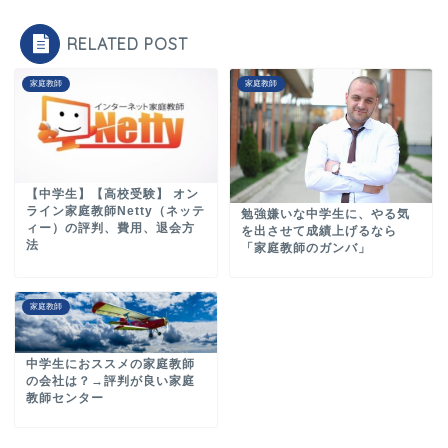
RELATED POST
家庭教師
家庭教師
【中学生】【高校受験】 オン
ライン家庭教師Netty（ネッテ
勉強嫌いな中学生に、やる気
ィー）の評判、費用、退会方
を出させて成績上げるなら
法
「家庭教師のガンバ」
家庭教師
中学生におススメの家庭教師
の会社は？→評判が良い家庭
教師センター