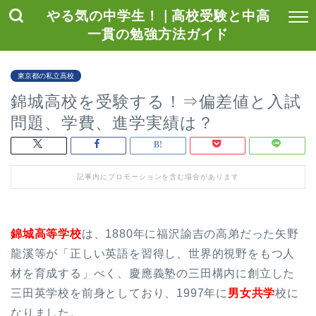
やる気の中学生！ | 高校受験と中高
一貫の勉強方法ガイド
東京都の私立高校
錦城高校を受験する！⇒偏差値と入試
問題、学費、進学実績は？
記事内にプロモーションを含む場合があります
錦城高等学校
は、1880年に福沢諭吉の高弟だった矢野
龍溪等が「正しい英語を習得し、世界的視野をもつ人
材を育成する」べく、慶應義塾の三田構内に創立した
三田英学校を前身としており、1997年に
男女共学
校に
なりました。