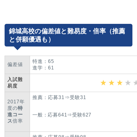
錦城高校の偏差値と難易度・倍率（推薦
と併願優遇も）
特進：65
偏差値
進学：61
入試難
易度
推薦：応募31⇒受験31
2017年
度の
特
進コー
一般：応募641⇒受験627
ス
倍率