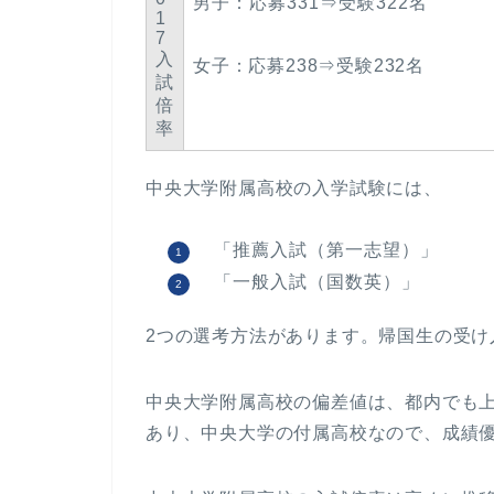
男子：応募331⇒受験322名
1
7
入
女子：応募238⇒受験232名
試
倍
率
中央大学附属高校の入学試験には、
「推薦入試（第一志望）」
「一般入試（国数英）」
2つの選考方法があります。帰国生の受け
中央大学附属高校の偏差値は、都内でも
あり、中央大学の付属高校なので、成績