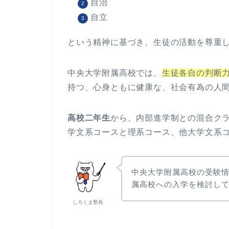
自治
自立
という精神に基づき、生徒の活動を尊重
中央大学附属高校では、
生徒各自の判断
持つ、心身ともに健康な、社会有為の人
高校二年生
から、内部進学制との混合ク
学文系コースと理系コース、他大学文系コ
中央大学附属高校の受験
属高校への入学を検討し
しろくま塾長