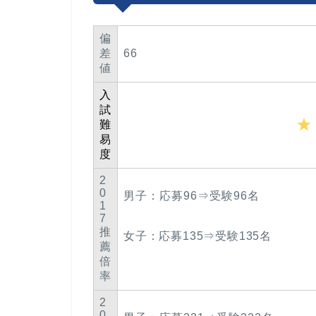
偏
差
66
値
入
試
難
易
度
2
0
男子：応募96⇒受験96名
1
7
推
女子：応募135⇒受験135名
薦
倍
率
2
0