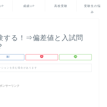
UP
成績UP
高校受験
受験生の悩
み
験する！⇒偏差値と入試問
？
ーションを含む場合があります
ポンサーリンク