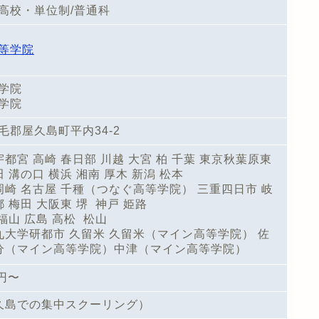
高校・単位制/普通科
等学院
学院
学院
毛郡屋久島町平内34-2
宇都宮 高崎 春日部 川越 大宮 柏 千葉 東京秋葉原東
田 溝の口 横浜 湘南 厚木 新潟 松本
 岡崎 名古屋 千種（つなぐ高等学院） 三重四日市 岐
都 梅田 大阪東 堺 神戸 姫路
福山 広島 高松 松山
 九大学研都市 久留米 久留米（マイン高等学院） 佐
大分（マイン高等学院）中津（マイン高等学院）
0円〜
久島での集中スクーリング）