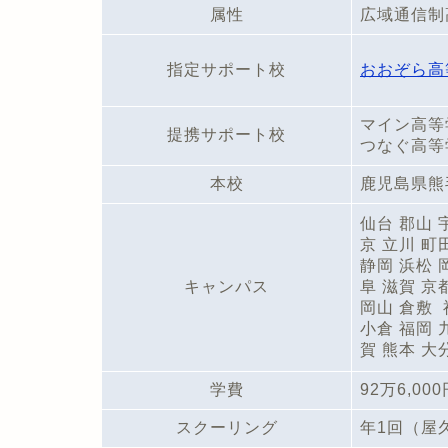
属性
広域通信制
指定サポート校
おおぞら高
マイン高等
提携サポート校
つなぐ高等
本校
鹿児島県熊
仙台 郡山 
京 立川 町
静岡 浜松
キャンパス
阜 滋賀 京
岡山 倉敷 
小倉 福岡
賀 熊本 
学費
92万6,00
スクーリング
年1回（屋