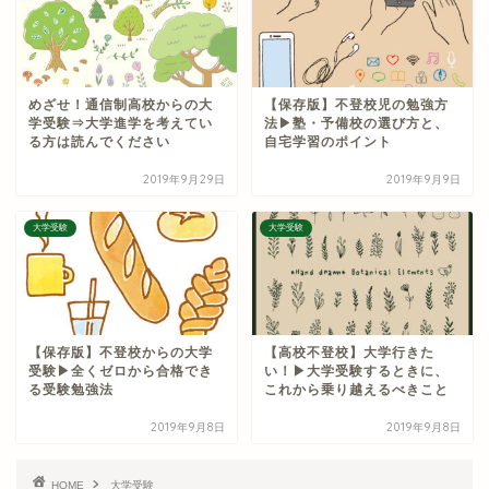
めざせ！通信制高校からの大
【保存版】不登校児の勉強方
学受験⇒大学進学を考えてい
法▶︎塾・予備校の選び方と、
る方は読んでください
自宅学習のポイント
2019年9月29日
2019年9月9日
大学受験
大学受験
【保存版】不登校からの大学
【高校不登校】大学行きた
受験▶︎全くゼロから合格でき
い！▶︎大学受験するときに、
る受験勉強法
これから乗り越えるべきこと
2019年9月8日
2019年9月8日
HOME
大学受験