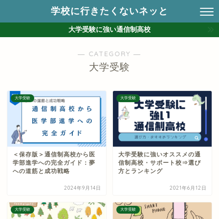
学校に行きたくないネッと
大学受験に強い通信制高校
― CATEGORY ―
大学受験
大学受験
大学受験
＜保存版＞通信制高校から医
大学受験に強いオススメの通
学部進学への完全ガイド：夢
信制高校・サポート校⇒選び
への道筋と成功戦略
方とランキング
2024年9月14日
2021年6月12日
大学受験
大学受験