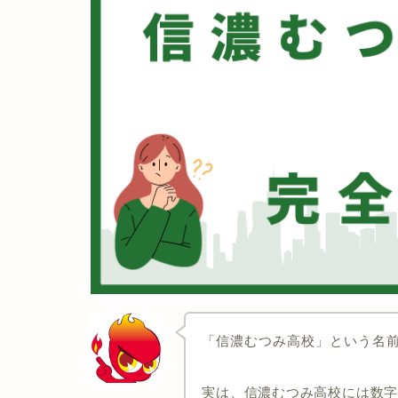
「信濃むつみ高校」という名
実は、信濃むつみ高校には数