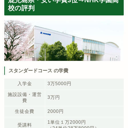
鹿児島県・安い学費3位⇒NHK学園高
校の評判
スタンダードコース の学費
入学金
3万5000円
施設設備・運営
3万円
費
生徒会費
2000円
1単位１万2000円
受講料