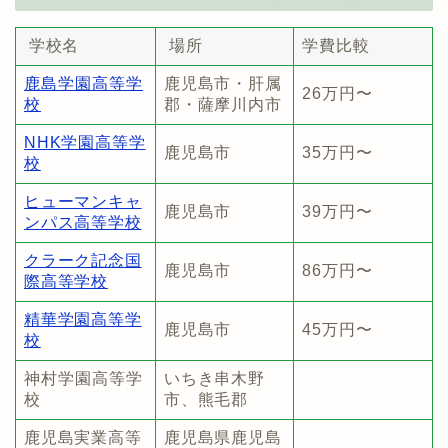
学校名
場所
学費比較
鹿島学園高等学
鹿児島市・肝属
26万円〜
校
郡・薩摩川内市
NHK学園高等学
鹿児島市
35万円〜
校
ヒューマンキャ
鹿児島市
39万円〜
ンパス高等学校
クラーク記念国
鹿児島市
86万円〜
際高等学校
精華学園高等学
鹿児島市
45万円〜
校
神村学園高等学
いちき串木野
校
市、熊毛郡
鹿児島実業高等
鹿児島県鹿児島