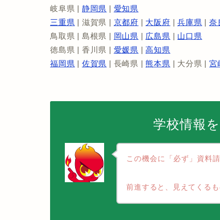
岐阜県 |
静岡県
|
愛知県
三重県
| 滋賀県 |
京都府
|
大阪府
|
兵庫県
|
奈
鳥取県 | 島根県 |
岡山県
|
広島県
|
山口県
徳島県 | 香川県 |
愛媛県
|
高知県
福岡県
|
佐賀県
| 長崎県 |
熊本県
| 大分県 |
宮
学校情報
この機会に「必ず」資料
前進すると、見えて