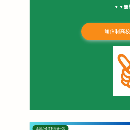
▼▼
無
通信制高
全国の通信制高校一覧